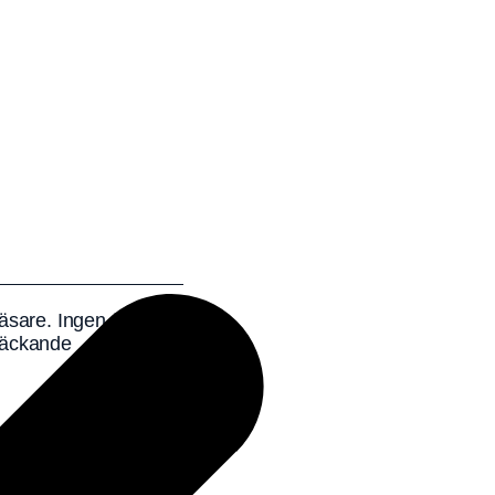
äsare. Ingen är
eväckande