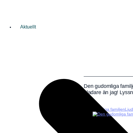
Aktuellt
Den gudomliga familje
gladare än jag! Lyss
Den gudomliga familjen
Lju