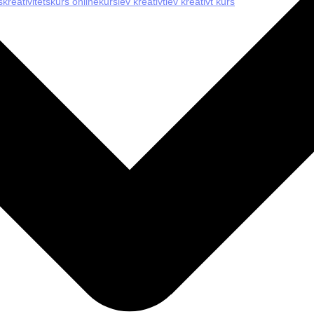
s
kreativitetskurs online
kurs
lev kreativt
lev kreativt kurs