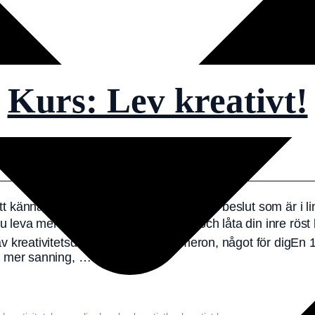
Kurs: Lev kreativt!
14 mars, 2026
 att känna dig mer levande?🔥 Vill du fatta beslut som är i 
 leva mer i samklang med dig själv och låta din inre röst 
av kreativitetsdrottningen Julia Cameron, något för digEn 
t, mer sanning, …