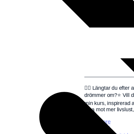
🧜‍♀️ Längtar du efter
drömmer om?⭐️ Vill du
min kurs, inspirerad 
resa mot mer livslus
Read More