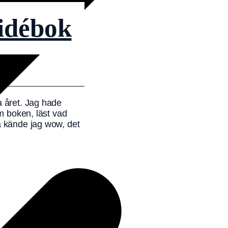
 idébok
a året. Jag hade
em boken, läst vad
å kände jag wow, det