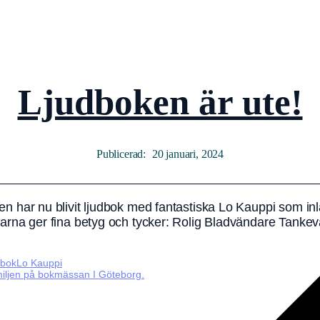
Ljudboken är ute!
20 januari, 2024
n har nu blivit ljudbok med fantastiska Lo Kauppi som inl
narna ger fina betyg och tycker: Rolig Bladvändare Tank
dbok
Lo Kauppi