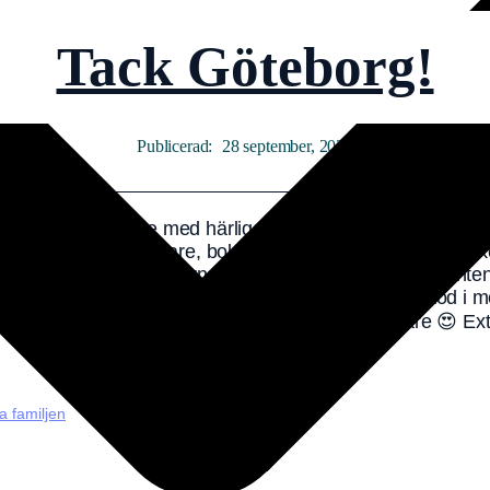
Tack Göteborg!
28 september, 2022
ra dagar fullmatade med härliga läsarmöten, inspirerande 
 alla läsare, bokälskare, bokbloggare och författare som 
träffa ambitiösa bokbloggarna sarasbokhyllor och @boktant
 Extra roligt 2: Att mässans coolaste författartrio stod i 
attare @vildstjarnastories och @nilssonforfattare 😍 Extr