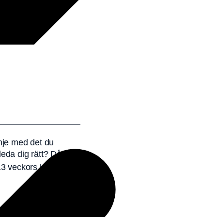
linje med det du
leda dig rätt? Då är
13 veckors kreativ