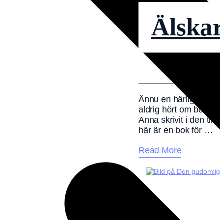
Älskar
Ännu en härlig recens
aldrig hört om boken 
Anna skrivit i den ti
här är en bok för …
Read More