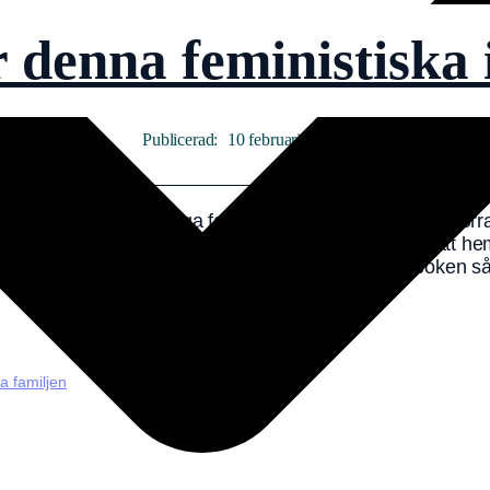
 denna feministiska
10 februari, 2022
,
ion! 🥳 ”Den gudomliga familjen vann jag i en tävling förr
innan, men titel och framsida fick mig fast. När jag fått h
ll mig och vad de olika huvudkaraktärerna sagt om boken s