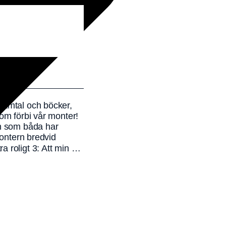
samtal och böcker,
kom förbi vår monter!
en som båda har
montern bredvid
a roligt 3: Att min …