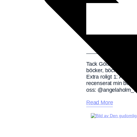
Tack Göteborg för fy
böcker, böcker!! Tack
Extra roligt 1: Att 
recenserat min bok. 
oss: @angelaholm_forf
Read More