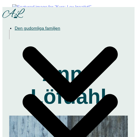
AL
Den gudomliga familjen
Anna
Löfdahl