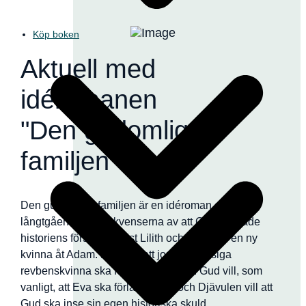
Köp boken
Aktuell med
idéromanen
"Den gudomliga
familjen"
Den gudomliga familjen är en idéroman om de
långtgående konsekvenserna av att Gud straffade
historiens första feminist Lilith och skapade en ny
kvinna åt Adam. Lilith vill att jordens mesiga
revbenskvinna ska försvinna för gott. Gud vill, som
vanligt, att Eva ska förlåta Adam och Djävulen vill att
Gud ska inse sin egen historiska skuld.