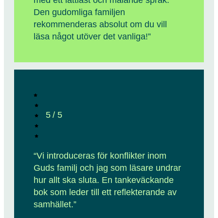
Den gudomliga familjen
rekommenderas absolut om du vill
läsa något utöver det vanliga!”
5 / 5
“Vi introduceras för konflikter inom
Guds familj och jag som läsare undrar
hur allt ska sluta. En tankeväckande
bok som leder till ett reflekterande av
samhället.”