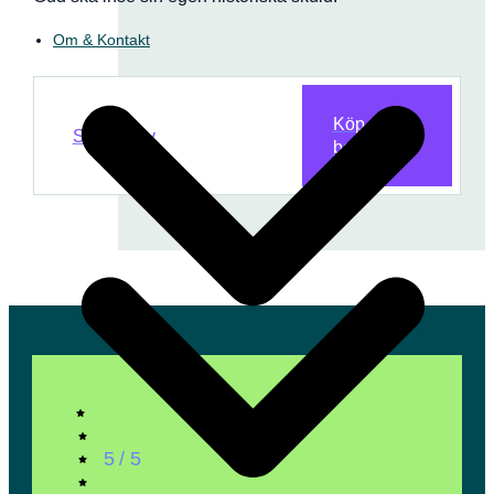
Om & Kontakt
Köp
Smakprov
boken
5 / 5