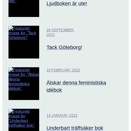
Ljudboken är ute!
28 SEPTEMBER,
2022
Tack Göteborg!
10 FEBRUARI, 2022
Älskar denna feministiska
idébok
14 JANUARI, 2022
Underbart träffsäker bok